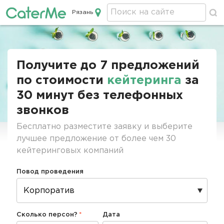
Рязань
Кейтеринг в Рязани
Строка
навигации
Получите до 7 предложений
по стоимости
кейтеринга
за
30 минут без телефонных
звонков
Бесплатно разместите заявку и выберите
лучшее предложение от более чем 30
кейтеринговых компаний
Повод проведения
Сколько персон?
Дата