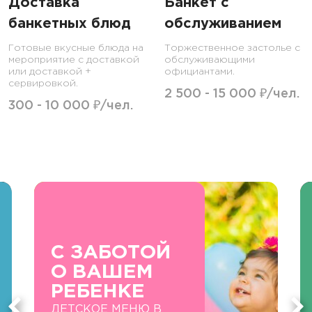
Доставка
Банкет с
банкетных блюд
обслуживанием
Готовые вкусные блюда на
Торжественное застолье с
мероприятие с доставкой
обслуживающими
или доставкой +
официантами.
сервировкой.
2 500 - 15 000 ₽/чел.
300 - 10 000 ₽/чел.
С ЗАБОТОЙ
О ВАШЕМ
РЕБЕНКЕ
ДЕТСКОЕ МЕНЮ В