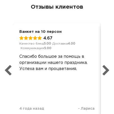
Отзывы клиентов
Банкет на 10 персон
Дос
4.67
Качество блюд
5.00
Доставка
4.00
Кач
Коммуникация
5.00
Ком
Спасибо большое за помощь в
Оче
организации нашего праздника.
упа
Успеха вам и процветания.
об
4 года назад
-
Лариса
2 д