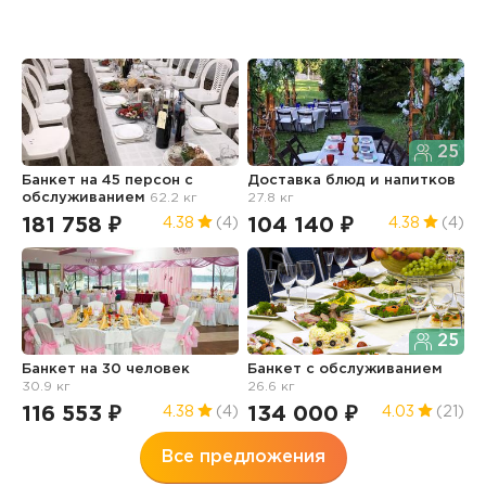
25
Банкет на 45 персон с
Доставка блюд и напитков
Б
обслуживанием
62.2 кг
27.8 кг
о
181 758 ₽
104 140 ₽
1
4.38
(4)
4.38
(4)
25
Банкет на 30 человек
Банкет с обслуживанием
Б
30.9 кг
26.6 кг
"
116 553 ₽
134 000 ₽
1
4.38
(4)
4.03
(21)
Все предложения