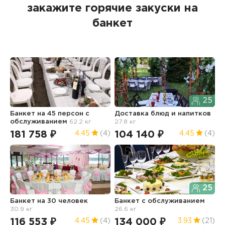
закажите горячие закуски на
банкет
25
Банкет на 45 персон с
Доставка блюд и напитков
Б
обслуживанием
62.2 кг
27.8 кг
о
181 758 ₽
104 140 ₽
1
4.45
(4)
4.45
(4)
25
Банкет на 30 человек
Банкет с обслуживанием
Б
30.9 кг
26.6 кг
"
116 553 ₽
134 000 ₽
2
4.45
(4)
3.93
(21)