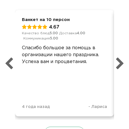
Банкет на 10 персон
Дос
4.67
Качество блюд
5.00
Доставка
4.00
Кач
Коммуникация
5.00
Ком
Спасибо большое за помощь в
Оче
организации нашего праздника.
упа
Успеха вам и процветания.
об
4 года назад
-
Лариса
2 д