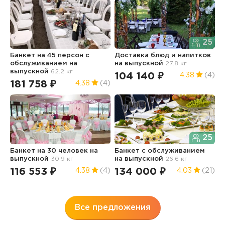
25
Банкет на 45 персон с
Доставка блюд и напитков
Б
обслуживанием
на
на выпускной
27.8 кг
о
выпускной
62.2 кг
в
104 140 ₽
4.38
(4)
181 758 ₽
1
4.38
(4)
25
Банкет на 30 человек
на
Банкет с обслуживанием
Б
выпускной
30.9 кг
на выпускной
26.6 кг
"
в
116 553 ₽
134 000 ₽
4.38
(4)
4.03
(21)
2
Все предложения