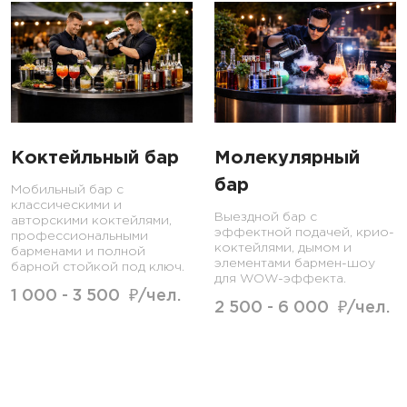
Коктейльный бар
Молекулярный
бар
Мобильный бар с
классическими и
Выездной бар с
авторскими коктейлями,
эффектной подачей, крио-
профессиональными
коктейлями, дымом и
барменами и полной
элементами бармен-шоу
барной стойкой под ключ.
для WOW-эффекта.
1 000 - 3 500 ₽/чел.
2 500 - 6 000 ₽/чел.