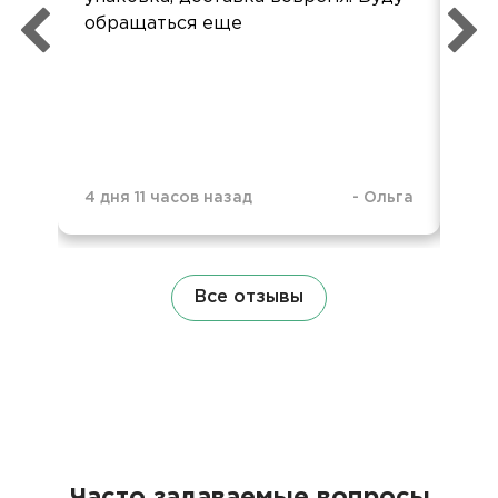
обращаться еще
был
че
4 дня 11 часов назад
-
Ольга
2 м
Все отзывы