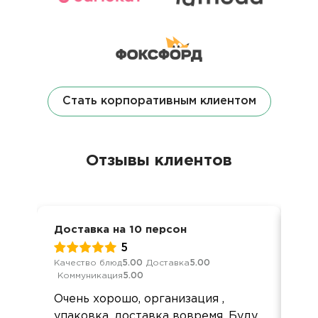
Стать корпоративным клиентом
Отзывы клиентов
Доставка на 10 персон
Дет
5
Качество блюд
5.00
Доставка
5.00
Кач
Коммуникация
5.00
Ком
Очень хорошо, организация ,
До
упаковка, доставка вовремя. Буду
но 