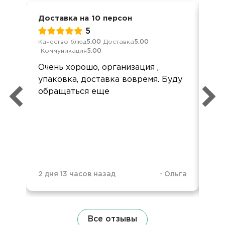
Доставка на 10 персон
Дет
5
Качество блюд
5.00
Доставка
5.00
Кач
Коммуникация
5.00
Ком
Очень хорошо, организация ,
До
упаковка, доставка вовремя. Буду
но 
обращаться еще
был
че
2 дня 13 часов назад
-
Ольга
2 м
Все отзывы