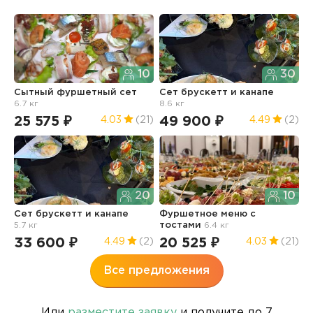
10
30
Сытный фуршетный сет
Сет брускетт и канапе
С
6.7 кг
8.6 кг
2
25 575 ₽
49 900 ₽
1
4.03
(21)
4.49
(2)
20
10
Сет брускетт и канапе
Фуршетное меню с
Ф
5.7 кг
тостами
6.4 кг
ш
33 600 ₽
20 525 ₽
3
4.49
(2)
4.03
(21)
Все предложения
Или
разместите заявку
и получите до 7