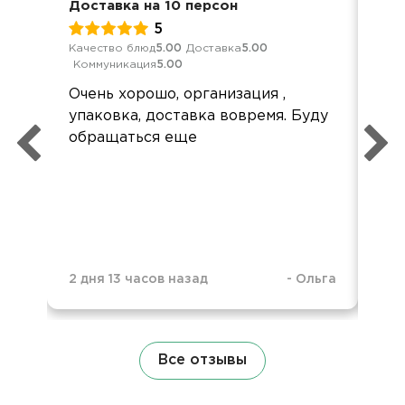
Доставка на 10 персон
Дет
5
Качество блюд
5.00
Доставка
5.00
Кач
Коммуникация
5.00
Ком
Очень хорошо, организация ,
До
упаковка, доставка вовремя. Буду
но 
обращаться еще
был
че
2 дня 13 часов назад
-
Ольга
2 м
Все отзывы