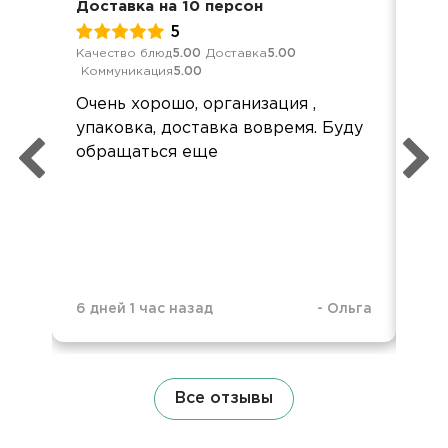
Доставка на 10 персон
Дет
5
Качество блюд
5.00
Доставка
5.00
Кач
Коммуникация
5.00
Ком
Очень хорошо, организация ,
До
упаковка, доставка вовремя. Буду
но 
обращаться еще
был
че
6 дней 1 час назад
-
Ольга
2 м
Все отзывы