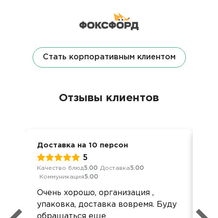
Стать корпоративным клиентом
Отзывы клиентов
Доставка на 10 персон
Дет
5
Качество блюд
5.00
Доставка
5.00
Кач
Коммуникация
5.00
Ком
Очень хорошо, организация ,
До
упаковка, доставка вовремя. Буду
но 
обращаться еще
был