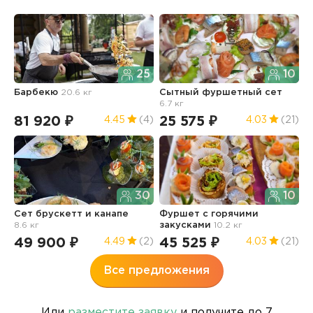
25
10
Барбекю
20.6 кг
Сытный фуршетный сет
Б
6.7 кг
о
81 920 ₽
25 575 ₽
1
4.45
(4)
4.03
(21)
30
10
Сет брускетт и канапе
Фуршет с горячими
К
8.6 кг
закусками
10.2 кг
49 900 ₽
45 525 ₽
5
4.49
(2)
4.03
(21)
Все предложения
Или
разместите заявку
и получите до 7