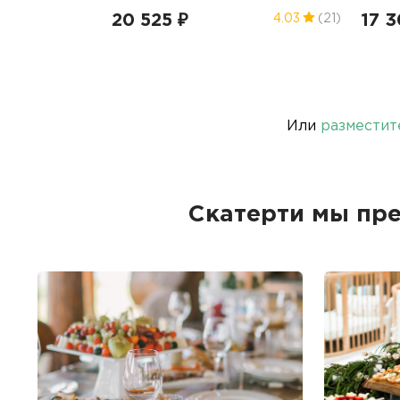
20 525 ₽
17 3
4.03
(21)
Или
разместит
Скатерти мы пр