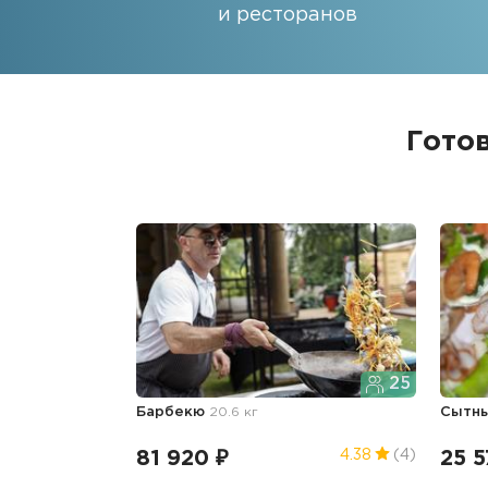
и ресторанов
Гото
25
Барбекю
20.6 кг
Сытн
81 920 ₽
25 5
4.38
(4)