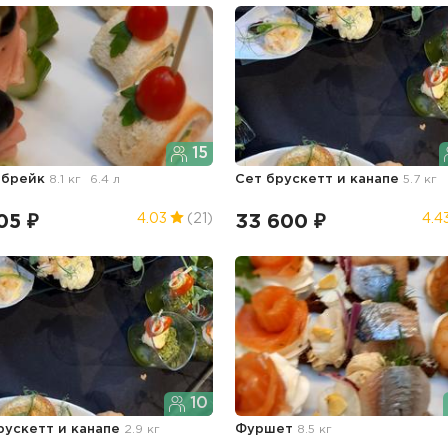
15
-брейк
8.1 кг
6.4 л
Сет брускетт и канапе
5.7 кг
05 ₽
33 600 ₽
4.03
(21)
4.4
10
рускетт и канапе
2.9 кг
Фуршет
8.5 кг