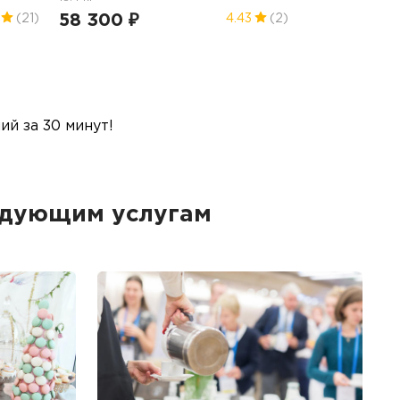
58 300 ₽
(21)
4.43
(2)
й за 30 минут!
едующим услугам
Б
Ме
пр
гр
1