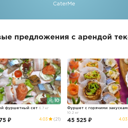
CaterMe
вые предложения с арендой тек
10
ый фуршетный сет
6.7 кг
Фуршет с горячими закускам
10.2 кг
75 ₽
45 525 ₽
4.03
(21)
4.03