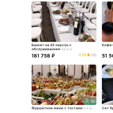
Банкет на 45 персон с
Кофе
обслуживанием
62.2 кг
181 758 ₽
51 5
4.38
(4)
10
Фуршетное меню с тостами
6.4 кг
Сет б