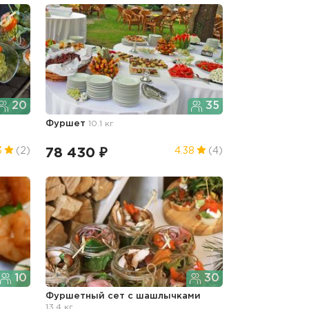
20
35
Фуршет
10.1 кг
78 430 ₽
3
(2)
4.38
(4)
10
30
Фуршетный сет с шашлычками
13.4 кг