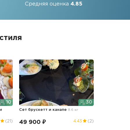
Средняя оценка
4.85
стиля
10
30
и
Сет брускетт и канапе
8.6 кг
49 900 ₽
(21)
4.43
(2)