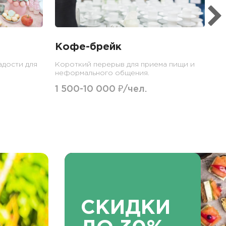
Кофе-брейк
адости для
Короткий перерыв для приема пищи и
неформального общения.
1 500-10 000 ₽/чел.
СКИДКИ