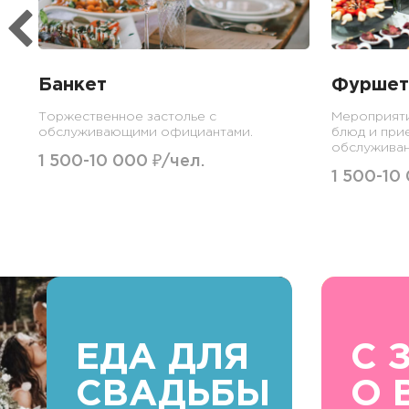
Банкет
Фуршет
Торжественное застолье с
Мероприят
обслуживающими официантами.
блюд и при
обслуживан
1 500-10 000 ₽/чел.
1 500-10
ЕДА ДЛЯ
С 
СВАДЬБЫ
О 