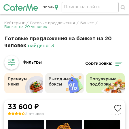
Рязань
Кейтеринг в Рязани
Кейтеринг
/
Готовые предложения
/
Банкет
/
Строка
Банкет на 20 человек
навигации
Готовые предложения на банкет на 20
человек
найдено: 3
Сортировка:
Премиум
Выгодные
Популярные
меню
боксы
подборки
33 600 ₽
2 отзывов
5.7 кг