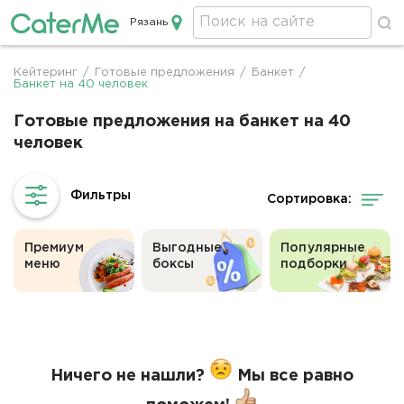
Рязань
Кейтеринг в Рязани
Кейтеринг
/
Готовые предложения
/
Банкет
/
Строка
Банкет на 40 человек
навигации
Готовые предложения на банкет на 40
человек
Сортировка:
Премиум
Выгодные
Популярные
меню
боксы
подборки
Ничего не нашли?
Мы все равно