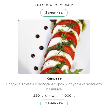
240 г.
x
4 шт.
=
960 г.
Заменить
Капрезе
Сладкие томаты с молодым сыром и соусом из зелёного
базилика
250 г.
x
4 шт.
=
1 000 г.
Заменить