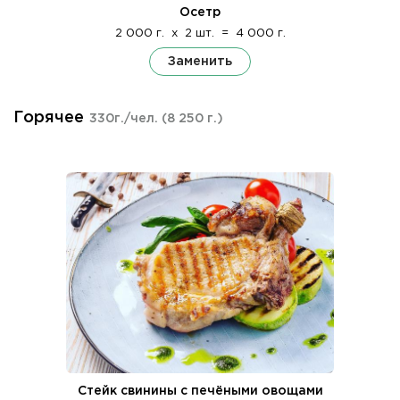
Осетр
2 000 г.
x
2 шт.
=
4 000 г.
Заменить
Горячее
330г./чел.
(8 250 г.)
Стейк свинины с печёными овощами