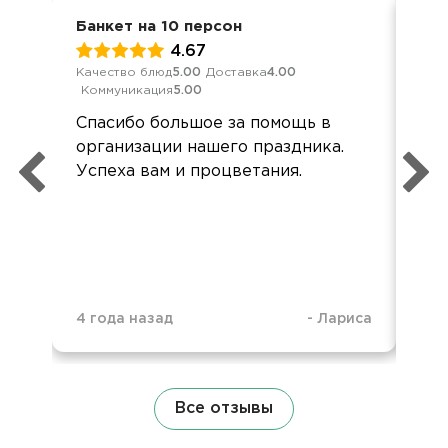
Банкет на 10 персон
Сем
4.67
Качество блюд
5.00
Доставка
4.00
Обс
Коммуникация
5.00
Дос
Спасибо большое за помощь в
Вку
организации нашего праздника.
зам
Успеха вам и процветания.
ги
под
об
4 года назад
-
Лариса
1 г
Все отзывы