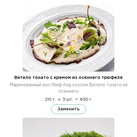
Витело тонато с кремом из осеннего трюфеля
Маринованный ростбиф под соусом Витело тонато из
осеннего
210 г.
x
3 шт.
=
630 г.
Заменить