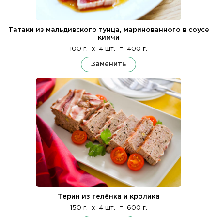
Татаки из мальдивского тунца, маринованного в соусе
кимчи
100 г.
x
4 шт.
=
400 г.
Заменить
Терин из телёнка и кролика
150 г.
x
4 шт.
=
600 г.