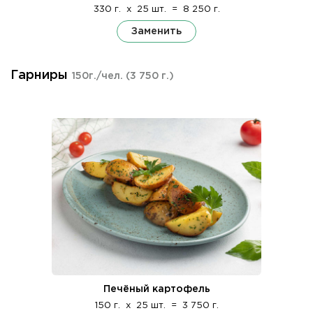
330 г.
x
25 шт.
=
8 250 г.
Заменить
Гарниры
150г./чел.
(3 750 г.)
Печёный картофель
150 г.
x
25 шт.
=
3 750 г.