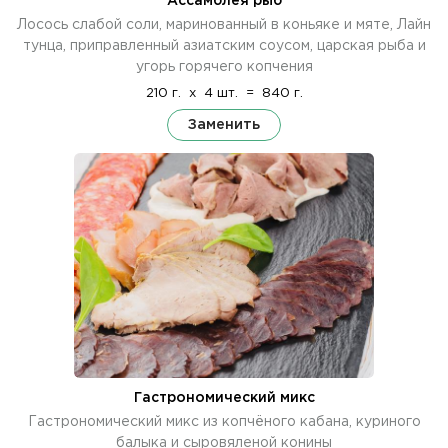
Ассамблея рыб
Лосось слабой соли, маринованный в коньяке и мяте, Лайн
тунца, приправленный азиатским соусом, царская рыба и
угорь горячего копчения
210 г.
x
4 шт.
=
840 г.
Заменить
Гастрономический микс
Гастрономический микс из копчёного кабана, куриного
балыка и сыровяленой конины