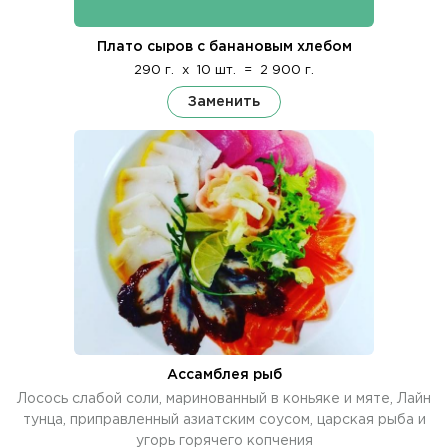
Плато сыров с банановым хлебом
290 г.
x
10 шт.
=
2 900 г.
Заменить
Ассамблея рыб
Лосось слабой соли, маринованный в коньяке и мяте, Лайн
тунца, приправленный азиатским соусом, царская рыба и
угорь горячего копчения