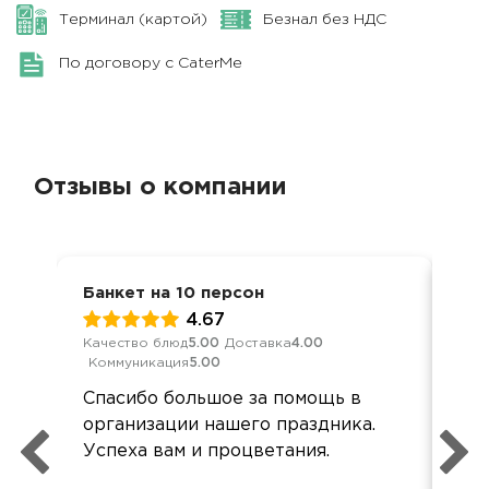
Терминал (картой)
Безнал без НДС
По договору с CaterMe
Отзывы о компании
Банкет на 10 персон
Сем
4.67
Качество блюд
5.00
Доставка
4.00
Обс
Коммуникация
5.00
Дос
Спасибо большое за помощь в
Вку
организации нашего праздника.
зам
Успеха вам и процветания.
ги
под