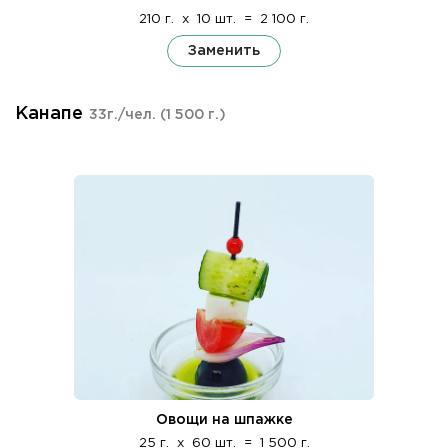
210 г.
x
10 шт.
=
2 100 г.
Заменить
Канапе
33г./чел.
(1 500 г.)
Овощи на шпажке
25 г.
x
60 шт.
=
1 500 г.