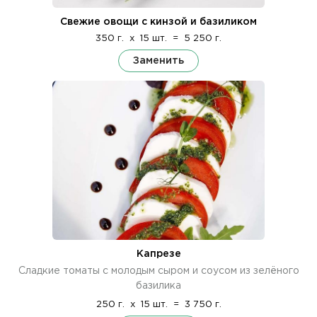
Свежие овощи с кинзой и базиликом
350 г.
x
15 шт.
=
5 250 г.
Заменить
Капрезе
Сладкие томаты с молодым сыром и соусом из зелёного
базилика
250 г.
x
15 шт.
=
3 750 г.