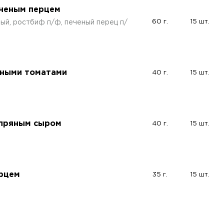
еченым перцем
60 г.
15 шт.
ный, ростбиф п/ф, печеный перец п/
нными томатами
40 г.
15 шт.
 пряным сыром
40 г.
15 шт.
ерцем
35 г.
15 шт.