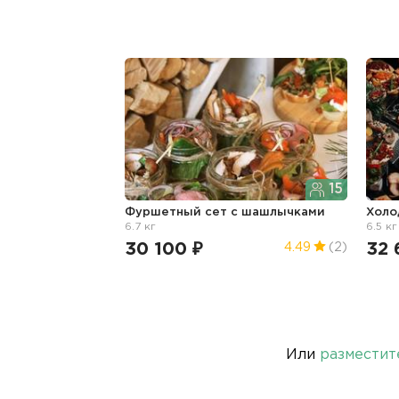
15
Фуршетный сет с шашлычками
Холо
6.7 кг
6.5 кг
30 100 ₽
32 
4.49
(2)
Или
разместит