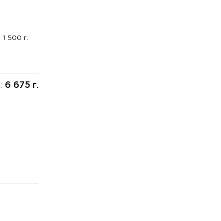
1 500 г.
6 675 г.
х: