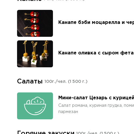
Канапе бэби моцарелла и че
Канапе оливка с сыром фета
Салаты
100г./чел.
(1 500 г.)
Мини-салат Цезарь с курице
Салат романа, куриная грудка, поми
пармезан
Горячие закуски
100г./чел.
(1 500 г.)