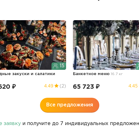
15
дные закуски и салатики
Банкетное меню
16.7 кг
620 ₽
65 723 ₽
4.49
(2)
4.45
Все предложения
е заявку
и получите до 7 индивидуальных предложени