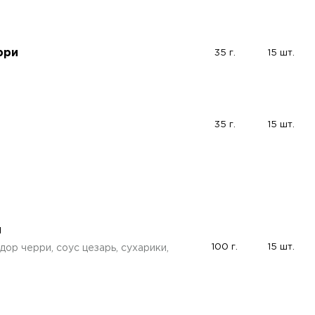
рри
35 г.
15 шт.
35 г.
15 шт.
й
100 г.
15 шт.
дор черри, соус цезарь, сухарики,