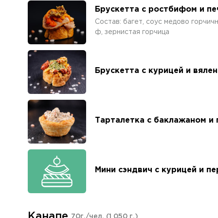
Брускетта с ростбифом и п
Состав: багет, соус медово горчич
ф, зернистая горчица
Брускетта с курицей и вяле
Тарталетка с баклажаном и
Мини сэндвич с курицей и п
Канапе
70г./чел.
(1 050 г.)