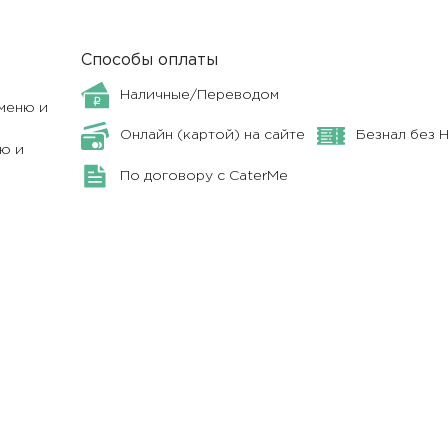
Способы оплаты
Наличные/Переводом
меню и
Онлайн (картой) на сайте
Безнал без 
ю и
По договору с CaterMe