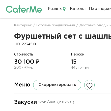
Рязань
Каталог
Партнера
Кейтеринг в Рязани
Кейтеринг
/
Готовые предложения
/
Доставка блюд и 
Строка
навигации
Фуршетный сет с шашлыч
ID: 2234518
Стоимость
Персон
30 100 ₽
15
2007 ₽/чел
445 г./чел.
Меню
Скорректировать
Закуски
175г./чел.
(2 625 г.)