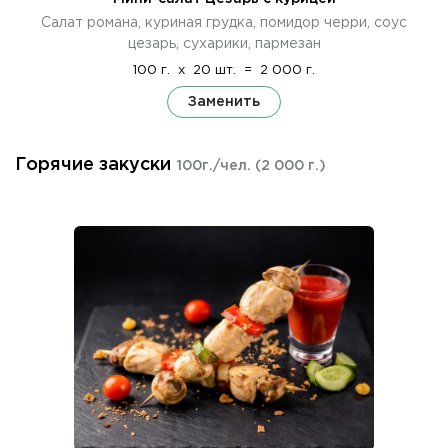
Салат романа, куриная грудка, помидор черри, соус
цезарь, сухарики, пармезан
100 г.
x
20 шт.
=
2 000 г.
Заменить
Горячие закуски
100г./чел.
(2 000 г.)