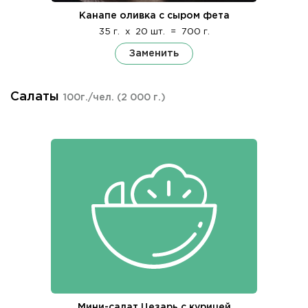
Канапе оливка с сыром фета
35 г.
x
20 шт.
=
700 г.
Заменить
Салаты
100г./чел.
(2 000 г.)
Мини-салат Цезарь с курицей