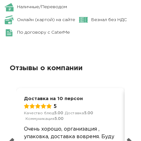
Наличные/Переводом
Онлайн (картой) на сайте
Безнал без НДС
По договору с CaterMe
Отзывы о компании
Доставка на 10 персон
Коф
5
Качество блюд
5.00
Доставка
5.00
Обс
Коммуникация
5.00
Дос
Очень хорошо, организация ,
Все
упаковка, доставка вовремя. Буду
еда