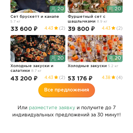
20
20
Сет брускетт и канапе
Фуршетный сет с
5.7 кг
шашлычками
8.9 кг
33 600 ₽
39 800 ₽
4.43
(2)
4.43
(2)
20
20
Холодные закуски и
Холодные закуски
5.2 кг
салатики
8.7 кг
43 200 ₽
53 176 ₽
4.43
(2)
4.38
(4)
Все предложения
Или
разместите заявку
и получите до 7
индивидуальных предложений за 30 минут!