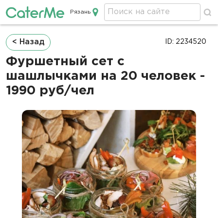
Рязань
Кейтеринг в Рязани
Строка
< Назад
ID: 2234520
навигации
Фуршетный сет с
шашлычками на 20 человек -
1990 руб/чел