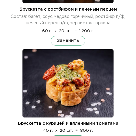
Брускетта с ростбифом и печеным перцем
Состав: багет, соус медово горчичный, ростбиф п/ф,
печеный перец п/ф, зернистая горчица
60 г.
x
20 шт.
=
1 200 г.
Заменить
Брускетта с курицей и вяленными томатами
40 г.
x
20 шт.
=
800 г.