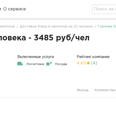
м
О сервисе
напитков
/
Доставка блюд и напитков на 22 человек
/
Горячие б
ловека - 3485 руб/чел
Включенные услуги
Рейтинг компании
4.45
(4)
Логистика
Посуда
Выход
Количество