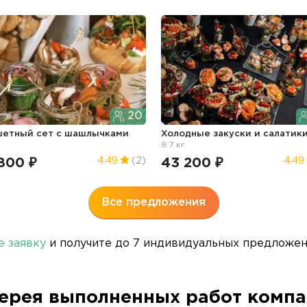
20
етный сет с шашлычками
Холодные закуски и салатик
8.7 кг
800 ₽
43 200 ₽
4.49
(2)
4.49
Все предложения
е заявку
и получите до 7 индивидуальных предложени
ерея выполненных работ комп