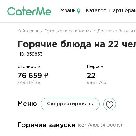
Рязань
Каталог
Партнера
Кейтеринг в Рязани
Кейтеринг
/
Готовые предложения
/
Доставка блюд и 
Строка
навигации
Горячие блюда на 22 че
ID: 859853
Стоимость
Персон
76 659 ₽
22
3485 ₽/чел
965 г./чел.
Меню
Скорректировать
Горячие закуски
182г./чел.
(4 000 г.)