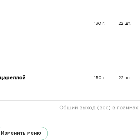
130 г.
22 шт.
оцареллой
150 г.
22 шт.
Общий выход (вес) в граммах
Изменить меню