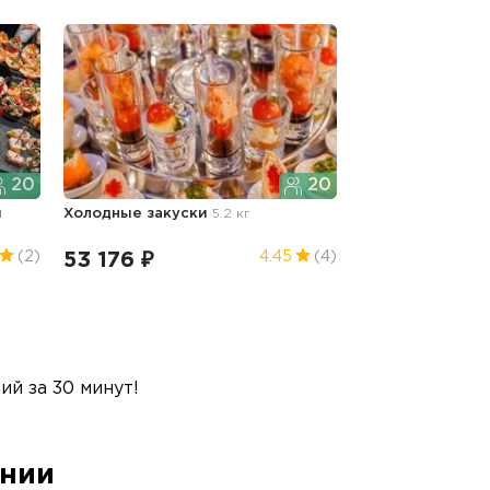
20
20
и
Холодные закуски
5.2 кг
53 176 ₽
(2)
4.45
(4)
й за 30 минут!
ании