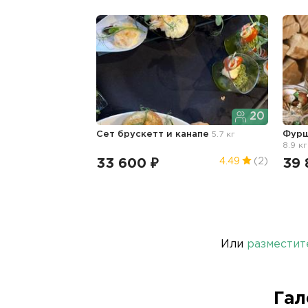
20
Сет брускетт и канапе
5.7 кг
Фурш
8.9 кг
33 600 ₽
39 
4.49
(2)
Или
разместит
Гал