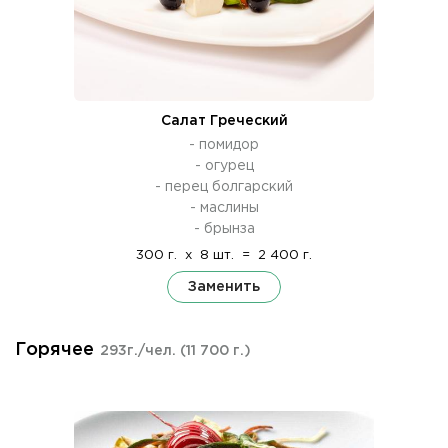
Салат Греческий
- помидор
- огурец
- перец болгарский
- маслины
- брынза
300 г.
x
8 шт.
=
2 400 г.
Заменить
Горячее
293г./чел.
(11 700 г.)