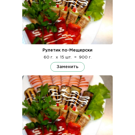
Рулетик по-Мещерски
60 г.
x
15 шт.
=
900 г.
Заменить