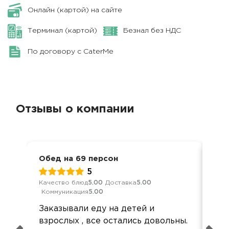
Онлайн (картой) на сайте
Терминал (картой)
Безнал без НДС
По договору с CaterMe
Отзывы о компании
Обед на 69 персон
Кор
5
Качество блюд
5.00
Доставка
5.00
Кач
Коммуникация
5.00
Ком
Заказывали еду на детей и
Всё
взрослых , все остались довольны.
исп