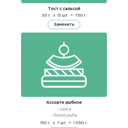
Тост с сальсой
50 г.
x
15 шт.
=
750 г.
Заменить
Ассорти рыбное
- семга
- белая рыба
150 г.
x
7 шт.
=
1 050 г.