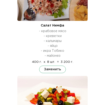
Салат Нимфа
- крабовое мясо
- креветки
- кальмары
- яйцо
- икра Тобико
- майонез
400 г.
x
8 шт.
=
3 200 г.
Заменить