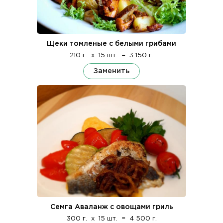
Щеки томленые с белыми грибами
210 г.
x
15 шт.
=
3 150 г.
Заменить
Семга Аваланж с овощами гриль
300 г.
x
15 шт.
=
4 500 г.