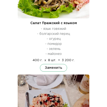
Салат Пражский с языком
- язык говяжий
- болгарский перец
- огурец
- помидор
- зелень
- майонез
400 г.
x
8 шт.
=
3 200 г.
Заменить