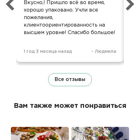
Вкусно,! Пришло всё во время,
дос
хорошо упаковано. Учли все
Бо
пожелания,
клиентоориентированность на
высшем уровне! Спасибо большое!
1 год 3 месяца назад
-
Людмила
1 г
Все отзывы
Вам также может понравиться