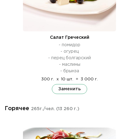
Салат Греческий
- помидор
- огурец
- перец болгарский
- маслины
- брынза
300 г.
x
10 шт.
=
3 000 г.
Заменить
Горячее
265г./чел.
(13 260 г.)