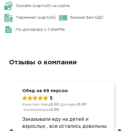
Онлайн (картой) на сайте
Терминал (картой)
Безнал без НДС
По договору с CaterMe
Отзывы о компании
Обед на 69 персон
Кор
5
Качество блюд
5.00
Доставка
5.00
Кач
Коммуникация
5.00
Ком
Заказывали еду на детей и
Всё
взрослых , все остались довольны.
исп