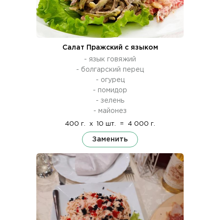
Салат Пражский с языком
- язык говяжий
- болгарский перец
- огурец
- помидор
- зелень
- майонез
400 г.
x
10 шт.
=
4 000 г.
Заменить