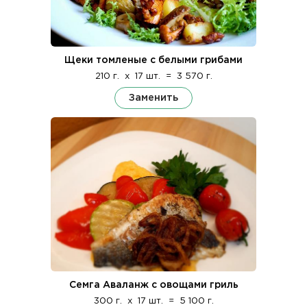
Щеки томленые с белыми грибами
210 г.
x
17 шт.
=
3 570 г.
Заменить
Семга Аваланж с овощами гриль
300 г.
x
17 шт.
=
5 100 г.