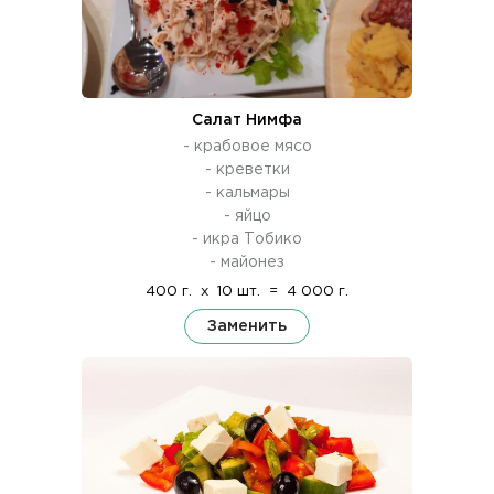
Салат Нимфа
- крабовое мясо
- креветки
- кальмары
- яйцо
- икра Тобико
- майонез
400 г.
x
10 шт.
=
4 000 г.
Заменить