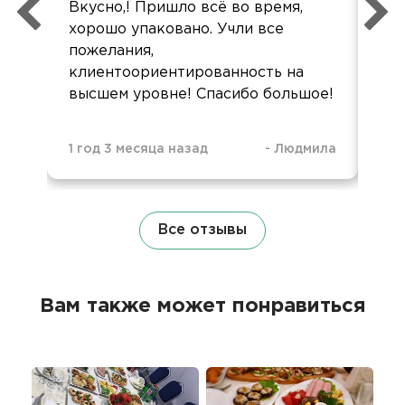
Вкусно,! Пришло всё во время,
дос
хорошо упаковано. Учли все
Бо
пожелания,
клиентоориентированность на
высшем уровне! Спасибо большое!
1 год 3 месяца назад
-
Людмила
1 г
Все отзывы
Вам также может понравиться