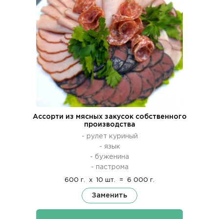
Ассорти из мясных закусок собственного
производства
- рулет куриный
- язык
- буженина
- пастрома
600 г.
x
10 шт.
=
6 000 г.
Заменить