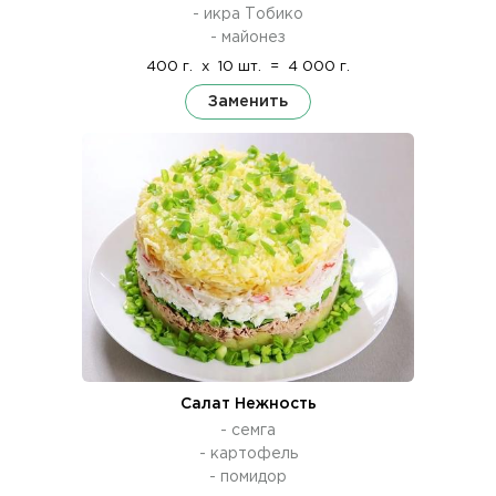
- икра Тобико
- майонез
400 г.
x
10 шт.
=
4 000 г.
Заменить
Салат Нежность
- семга
- картофель
- помидор