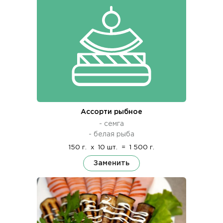
Ассорти рыбное
- семга
- белая рыба
150 г.
x
10 шт.
=
1 500 г.
Заменить