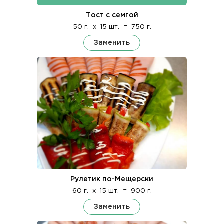
Тост с семгой
50 г.
x
15 шт.
=
750 г.
Заменить
Рулетик по-Мещерски
60 г.
x
15 шт.
=
900 г.
Заменить