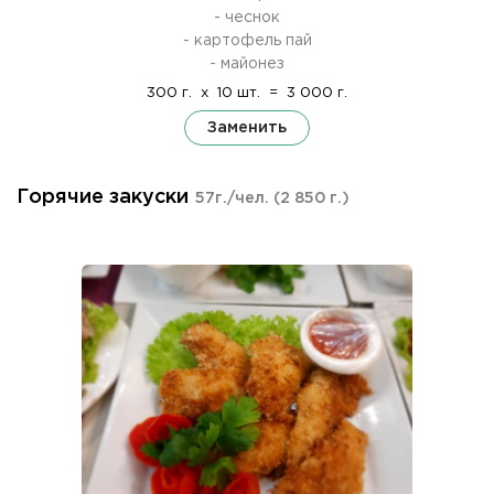
- чеснок
- картофель пай
- майонез
300 г.
x
10 шт.
=
3 000 г.
Заменить
Горячие закуски
57г./чел.
(2 850 г.)