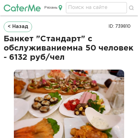
Рязань
Кейтеринг в Рязани
Строка
< Назад
ID: 739810
навигации
Банкет "Стандарт" с
обслуживаниемна 50 человек
- 6132 руб/чел