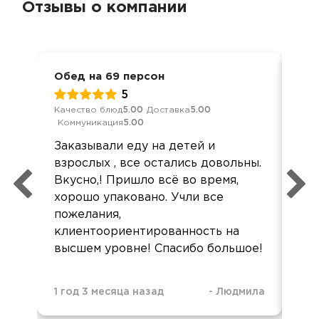
Отзывы о компании
Обед на 69 персон
Кор
5
Качество блюд
5.00
Доставка
5.00
Кач
Коммуникация
5.00
Ком
Заказывали еду на детей и
Всё
взрослых , все остались довольны.
исп
Вкусно,! Пришло всё во время,
дос
хорошо упаковано. Учли все
Бо
пожелания,
клиентоориентированность на
высшем уровне! Спасибо большое!
1 год 3 месяца назад
-
Людмила
1 г