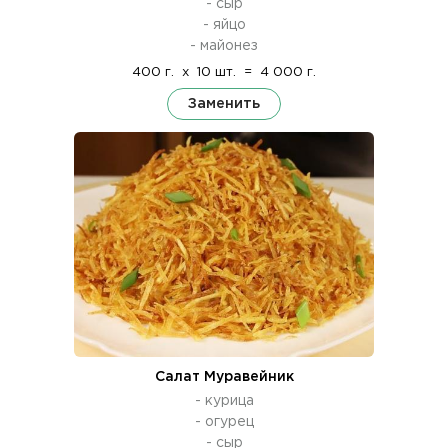
- сыр
- яйцо
- майонез
400 г.
x
10 шт.
=
4 000 г.
Заменить
Салат Муравейник
- курица
- огурец
- сыр